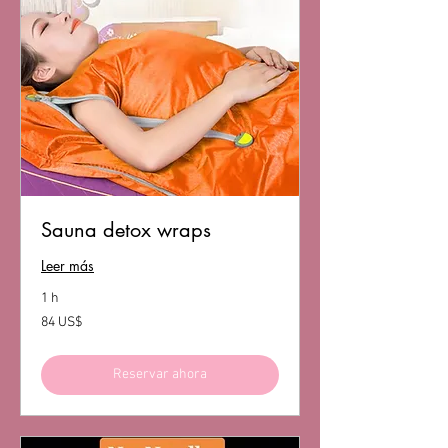
Sauna detox wraps
Leer más
1 h
84
84 US$
dólares
estadounidenses
Reservar ahora