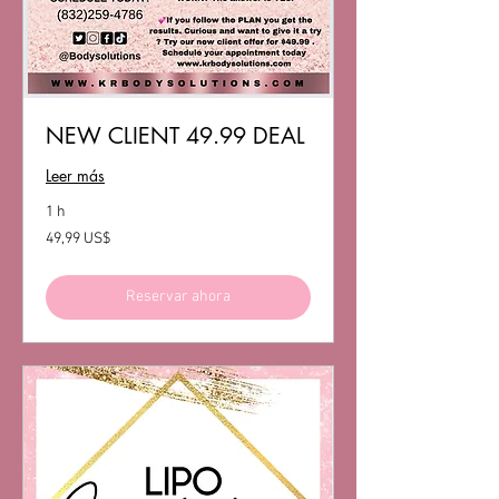
NEW CLIENT 49.99 DEAL
Leer más
1 h
49,99
49,99 US$
dólares
estadounidenses
Reservar ahora