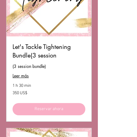
Let's Tackle Tightening
Bundle(3 session
(3 session bundle)
Leer más
1 h 30 min
350
350 US$
dólares
estadounidenses
Reservar ahora