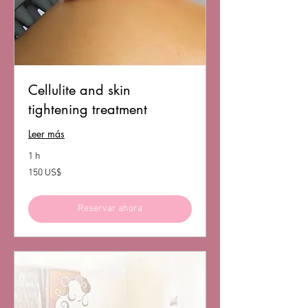
Cellulite and skin
tightening treatment
Leer más
1 h
150
150 US$
dólares
estadounidenses
Reservar ahora