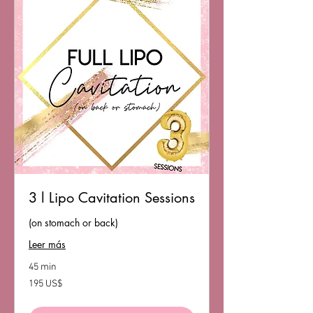
3 l Lipo Cavitation Sessions
(on stomach or back)
Leer más
45 min
195
195 US$
dólares
estadounidenses