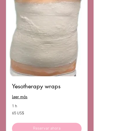
Yesotherapy wraps
Leer más
1 h
65
65 US$
dólares
estadounidenses
Reservar ahora