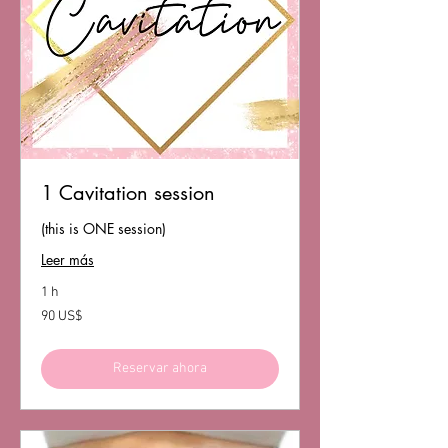
1 Cavitation session
(this is ONE session)
Leer más
1 h
90
90 US$
dólares
estadounidenses
Reservar ahora