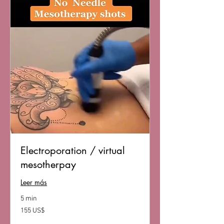
Electroporation / virtual
mesotherpay
Leer más
5 min
155
155 US$
dólares
estadounidenses