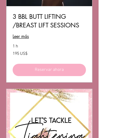
3 BBL BUTT LIFTING
/BREAST LIFT SESSIONS
Leer más
1 h
195
195 US$
dólares
estadounidenses
Reservar ahora