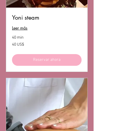
Yoni steam
Leer más
40 min
40
40 US$
dólares
estadounidenses
Reservar ahora